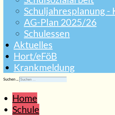
Schuljahresplanung -
AG-Plan 2025/26
Schulessen
Aktuelles
Hort/eFöB
Krankmeldung
Suchen ...
Home
Schule