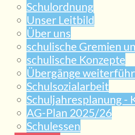
Schulordnung
Unser Leitbild
Über uns
schulische Gremien u
schulische Konzepte
Übergänge weiterführ
Schulsozialarbeit
Schuljahresplanung -
AG-Plan 2025/26
Schulessen