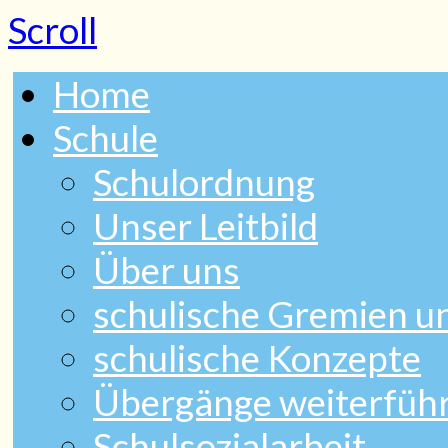
Scroll
Home
Schule
Schulordnung
Unser Leitbild
Über uns
schulische Gremien 
schulische Konzepte
Übergänge weiterfüh
Schulsozialarbeit