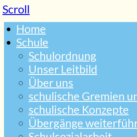
Scroll
Home
Schule
Schulordnung
Unser Leitbild
Über uns
schulische Gremien 
schulische Konzepte
Übergänge weiterfüh
Schulsozialarbeit