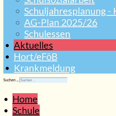
Schuljahresplanung -
AG-Plan 2025/26
Schulessen
Aktuelles
Hort/eFöB
Krankmeldung
Suchen ...
Home
Schule