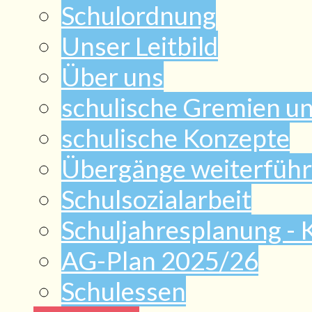
Schulordnung
Unser Leitbild
Über uns
schulische Gremien u
schulische Konzepte
Übergänge weiterführ
Schulsozialarbeit
Schuljahresplanung -
AG-Plan 2025/26
Schulessen