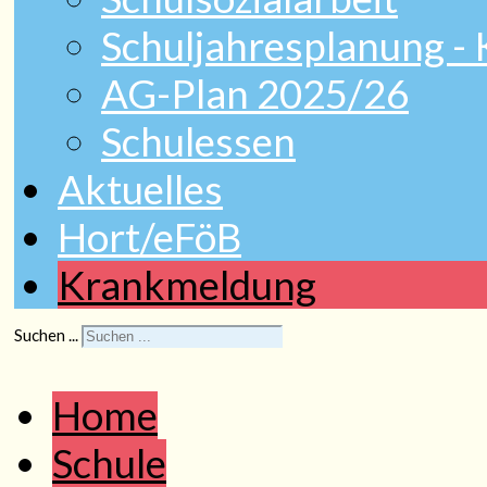
Schuljahresplanung -
AG-Plan 2025/26
Schulessen
Aktuelles
Hort/eFöB
Krankmeldung
Suchen ...
Home
Schule