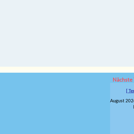
Nächste 
[ Te
August 202