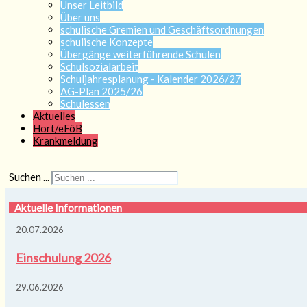
Unser Leitbild
Über uns
schulische Gremien und Geschäftsordnungen
schulische Konzepte
Übergänge weiterführende Schulen
Schulsozialarbeit
Schuljahresplanung - Kalender 2026/27
AG-Plan 2025/26
Schulessen
Aktuelles
Hort/eFöB
Krankmeldung
Suchen ...
Aktuelle Informationen
20.07.2026
Einschulung 2026
29.06.2026