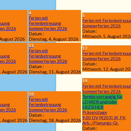
4
5
Ferien mit
Ferien mit Ferienbetreuu
euung
Ferienbetreuung
Sommerferien 2026
ien 2026
Sommerferien 2026
Datum :
Datum :
Mittwoch, 5. August 202
 August 2026
Dienstag, 4. August 2026
11
12
Ferien mit
Ferien mit Ferienbetreuu
euung
Ferienbetreuung
Sommerferien 2026
ien 2026
Sommerferien 2026
Datum :
Datum :
Mittwoch, 12. August 20
. August 2026
Dienstag, 11. August 2026
19
Ferien mit Ferienbetreuu
Sommerferien 2026
18
Termin vorrangig für
Ferien mit
LEHRER und/oder
euung
Ferienbetreuung
ERZIEHER
ien 2026
Sommerferien 2026
Präsenztage
Datum :
9.00 DV (R203) JK, FK,
. August 2026
Dienstag, 18. August 2026
Arb.-/Planungs-Gr.
Datum :