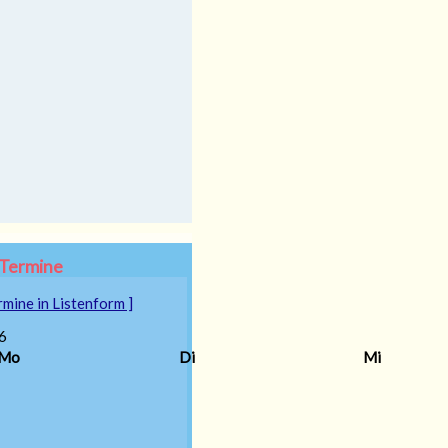
Termine
rmine in Listenform ]
6
Mo
Di
Mi