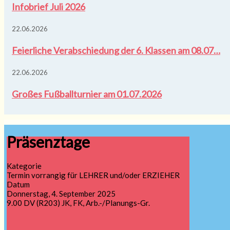
Infobrief Juli 2026
22.06.2026
Feierliche Verabschiedung der 6. Klassen am 08.07…
22.06.2026
Großes Fußballturnier am 01.07.2026
Präsenztage
Kategorie
Termin vorrangig für LEHRER und/oder ERZIEHER
Datum
Donnerstag, 4. September 2025
9.00 DV (R203) JK, FK, Arb.-/Planungs-Gr.