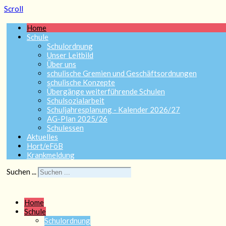
Scroll
Home
Schule
Schulordnung
Unser Leitbild
Über uns
schulische Gremien und Geschäftsordnungen
schulische Konzepte
Übergänge weiterführende Schulen
Schulsozialarbeit
Schuljahresplanung - Kalender 2026/27
AG-Plan 2025/26
Schulessen
Aktuelles
Hort/eFöB
Krankmeldung
Suchen ...
Home
Schule
Schulordnung